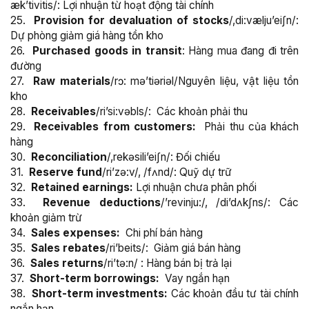
æk’tivitis/: Lợi nhuận từ hoạt động tài chính
25.
Provision for devaluation of stocks
/,di:vælju’eiʃn/:
Dự phòng giảm giá hàng tồn kho
26.
Purchased goods in transit
: Hàng mua đang đi trên
đường
27.
Raw materials
/rɔ: mə’tiəriəl/Nguyên liệu, vật liệu tồn
kho
28.
Receivables
/ri’si:vəbls/: Các khoản phải thu
29.
Receivables from customers:
Phải thu của khách
hàng
30.
Reconciliation
/,rekəsili’eiʃn/: Đối chiếu
31.
Reserve fund
/ri’zə:v/, /fʌnd/: Quỹ dự trữ
32.
Retained earnings:
Lợi nhuận chưa phân phối
33.
Revenue deductions
/’revinju:/, /di’dʌkʃns/: Các
khoản giảm trừ
34.
Sales expenses:
Chi phí bán hàng
35.
Sales rebates
/ri’beits/: Giảm giá bán hàng
36.
Sales returns
/ri’tə:n/ : Hàng bán bị trả lại
37.
Short-term borrowings:
Vay ngắn hạn
38.
Short-term investments:
Các khoản đầu tư tài chính
ngắn hạn