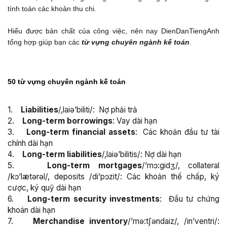
tính toán các khoản thu chi.
Hiểu được bản chất của công việc, nên nay DienDanTiengAnh
tổng hợp giúp bạn các
từ vựng chuyên ngành kế toán
.
50 từ vựng chuyên ngành kế toán
1.
Liabilities
/,laiə’biliti/: Nợ phải trả
2.
Long-term borrowings
: Vay dài hạn
3.
Long-term financial assets
: Các khoản đầu tư tài
chính dài hạn
4.
Long-term liabilities
/,laiə’bilitis/: Nợ dài hạn
5.
Long-term mortgages
/’mɔ:gidʒ/, collateral
/kɔ’lætərəl/, deposits /di’pɔzit/: Các khoản thế chấp, ký
cược, ký quỹ dài hạn
6.
Long-term security investments
: Đầu tư chứng
khoán dài hạn
7.
Merchandise inventory
/’mə:tʃəndaiz/, /in’ventri/: