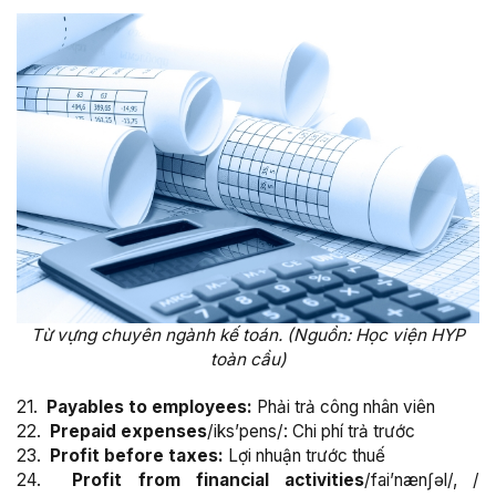
Từ vựng chuyên ngành kế toán. (Nguồn: Học viện HYP
toàn cầu)
21.
Payables to employees:
Phải trả công nhân viên
22.
Prepaid expenses
/iks’pens/: Chi phí trả trước
23.
Profit before taxes:
Lợi nhuận trước thuế
24.
Profit from financial activities
/fai’nænʃəl/, /