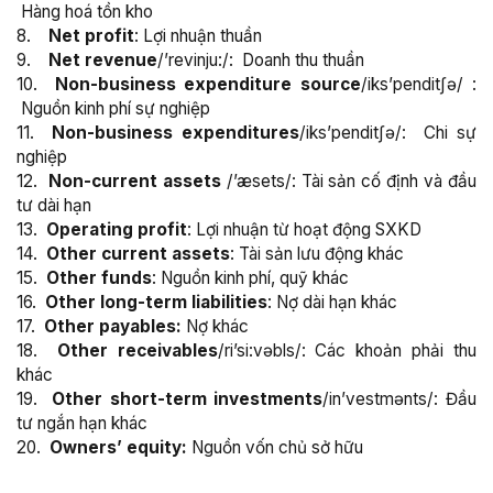
Hàng hoá tồn kho
8.
Net profit
: Lợi nhuận thuần
9.
Net revenue
/’revinju:/: Doanh thu thuần
10.
Non-business expenditure source
/iks’penditʃə/ :
Nguồn kinh phí sự nghiệp
11.
Non-business expenditures
/iks’penditʃə/: Chi sự
nghiệp
12.
Non-current assets
/’æsets/: Tài sản cố định và đầu
tư dài hạn
13.
Operating profit
: Lợi nhuận từ hoạt động SXKD
14.
Other current assets
: Tài sản lưu động khác
15.
Other funds
: Nguồn kinh phí, quỹ khác
16.
Other long-term liabilities
: Nợ dài hạn khác
17.
Other payables:
Nợ khác
18.
Other receivables
/ri’si:vəbls/: Các khoản phải thu
khác
19.
Other short-term investments
/in’vestmənts/: Đầu
tư ngắn hạn khác
20.
Owners’ equity:
Nguồn vốn chủ sở hữu