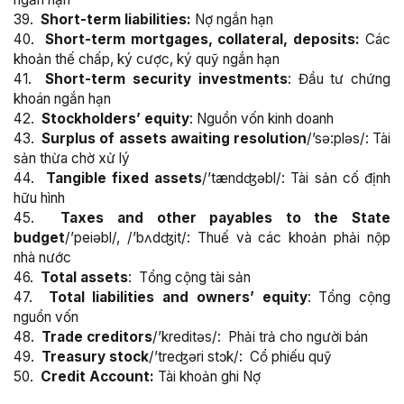
39.
Short-term liabilities:
Nợ ngắn hạn
40.
Short-term mortgages, collateral, deposits:
Các
khoản thế chấp, ký cược, ký quỹ ngắn hạn
41.
Short-term security investments
: Đầu tư chứng
khoán ngắn hạn
42.
Stockholders’ equity
: Nguồn vốn kinh doanh
43.
Surplus of assets awaiting resolution
/’sə:pləs/: Tài
sản thừa chờ xử lý
44.
Tangible fixed assets
/’tændʤəbl/: Tài sản cố định
hữu hình
45.
Taxes and other payables to the State
budget
/’peiəbl/, /’bʌdʤit/: Thuế và các khoản phải nộp
nhà nước
46.
Total assets
: Tổng cộng tài sản
47.
Total liabilities and owners’ equity
: Tổng cộng
nguồn vốn
48.
Trade creditors
/’kreditəs/: Phải trả cho người bán
49.
Treasury stock
/’treʤəri stɔk/: Cổ phiếu quỹ
50.
Credit Account:
Tài khoản ghi Nợ