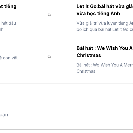
t tiếng
Let It Go:bài hát vừa giải
vừa học tiếng Anh
i hát đầu
Vừa giải trí vừa luyện tiếng A
h ...
bổ ích qua bài hát Let It Go cự
Bài hát : We Wish You 
Christmas
ề con vật
Bài hát : We Wish You A Mer
Christmas
luận