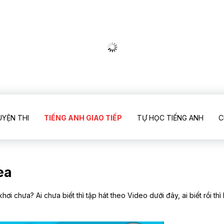
UYỆN THI
TIẾNG ANH GIAO TIẾP
TỰ HỌC TIẾNG ANH
C
ea
hơi chưa? Ai chưa biết thì tập hát theo Video dưới đây, ai biết rồi thì