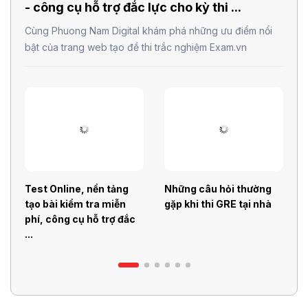
- công cụ hỗ trợ đắc lực cho kỳ thi ...
Cùng Phuong Nam Digital khám phá những ưu điểm nổi
bật của trang web tạo đề thi trắc nghiệm Exam.vn
t Online, nền tảng
Những câu hỏi thường
Phương p
 bài kiểm tra miễn
gặp khi thi GRE tại nhà
thi SAT h
, công cụ hỗ trợ đắc
người mớ