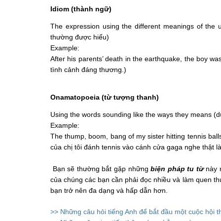
Idiom (thành ngữ)
The expression using the different meanings of the
thường được hiểu)
Example:
After his parents’ death in the earthquake, the boy wa
tình cảnh đáng thương.)
Onamatopoeia (từ tượng thanh)
Using the words sounding like the ways they means (
Example:
The thump, boom, bang of my sister hitting tennis ball
của chị tôi đánh tennis vào cánh cửa gaga nghe thật là
Bạn sẽ thường bắt gặp những
biện pháp tu từ
này 
của chúng các bạn cần phải đọc nhiều và làm quen thư
bạn trở nên đa dạng và hấp dẫn hơn.
>> Những câu hỏi tiếng Anh để bắt đầu một cuộc hội t