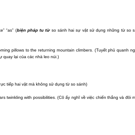
e” “as” (
biện pháp tu từ
so sánh hai sự vật sử dụng những từ so 
oming pillows to the returning mountain climbers. (Tuyết phủ quanh n
 quay lại của các nhà leo núi.)
trực tiếp hai vật mà không sử dụng từ so sánh)
 twinkling with possibilities. (Cô ấy nghĩ về việc chiến thắng và đôi 