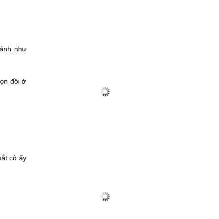
sánh như
gọn đồi ở
mắt cô ấy