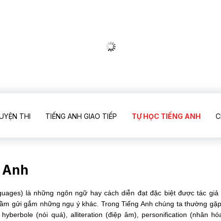
UYỆN THI
TIẾNG ANH GIAO TIẾP
TỰ HỌC TIẾNG ANH
C
g Anh
guages) là những ngôn ngữ hay cách diễn đạt đặc biệt được tác giả
ầm gửi gắm những ngụ ý khác. Trong Tiếng Anh chúng ta thường gặp 
hyberbole (nói quá), alliteration (điệp âm), personification (nhân hó