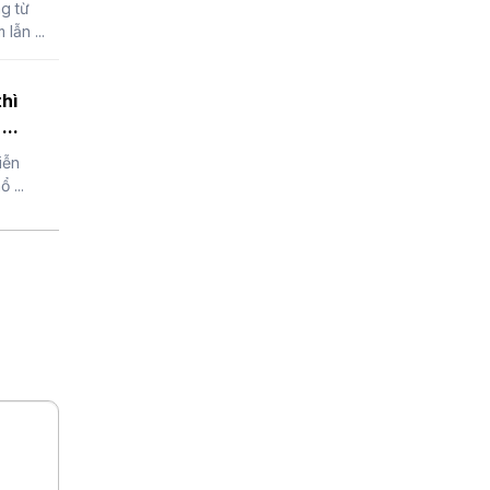
g từ
lẫn ...
hì
...
iễn
 ...