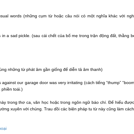
 usual words (những cụm từ hoặc câu nói có một nghĩa khác với ngh
s in a sad pickle. (sau cái chết của bố mẹ trong trận động đất, thằng b
dùng những từ phát âm gần giống để diễn tả âm thanh)
s against our garage door was very irritating (cách tiếng “thump” “boo
 phiền toái.)
này trong thơ ca, văn học hoặc trong ngôn ngữ báo chí. Để hiểu được
ờng xuyên với chúng. Trau dồi các biện pháp tu từ này cũng làm cách
hoại