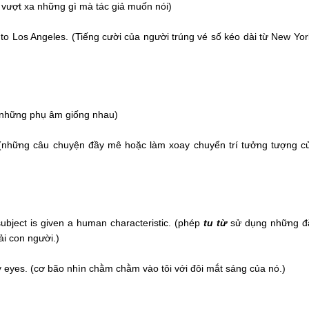
 vượt xa những gì mà tác giả muốn nói)
y to Los Angeles. (Tiếng cười của người trúng vé số kéo dài từ New Yor
lại những phụ âm giống nhau)
ers. (những câu chuyện đầy mê hoặc làm xoay chuyển trí tưởng tượng 
ubject is given a human characteristic. (phép
tu từ
sử dụng những đ
i con người.)
y eyes. (cơ bão nhìn chằm chằm vào tôi với đôi mắt sáng của nó.)