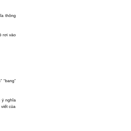
ĩa thông
é rơi vào
m” “bang”
 ý nghĩa
 viết của