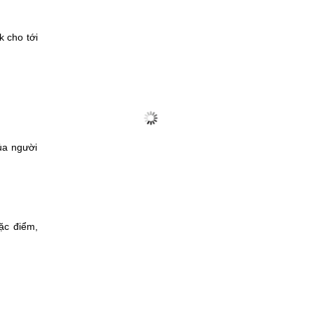
k cho tới
của người
ặc điểm,