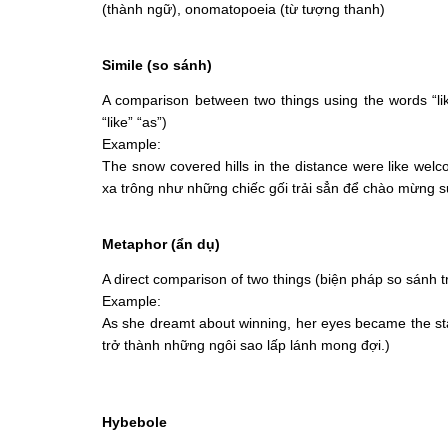
(thành ngữ), onomatopoeia (từ tượng thanh)
Simile (so sánh)
A comparison between two things using the words “lik
“like” “as”)
Example:
The snow covered hills in the distance were like welc
xa trông như những chiếc gối trải sẳn để chào mừng sự
Metaphor (ẩn dụ)
A direct comparison of two things (biện pháp so sánh 
Example:
As she dreamt about winning, her eyes became the stars
trở thành những ngôi sao lấp lánh mong đợi.)
Hybebole