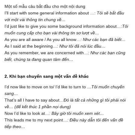
Một số mẫu câu bắt đầu cho một nội dung
I’ll start with some general information about …:
Tôi sẽ bắt đầu
với một vài thông tin chung về…
I’d just like to give you some background information about…:
Tôi
muốn cung cấp cho bạn vài thông tin sơ lượt về…
As you are all aware / As you all know…
: Như các bạn đã biết…
As I said at the beginning…
: Như tôi đã nói lúc đầu…
As you remember, we are concerned with…
: Như các bạn cũng
biết, chúng ta đang quan tâm đến…
2. Khi bạn chuyển sang một vấn đề khác
I’d now like to move on to/ I’d like to turn to …
Tôi muốn chuyển
sang…
That’s all I have to say about…
Đó là tất cả những gì tôi phải nói
về… (để kết thúc 1 phần nọi dung)
Now I’d like to look at…
: Bây giờ tôi muốn xem xét…
This leads me to my next point…
: Điều này dẫn tôi đến vấn đề
tiếp theo…