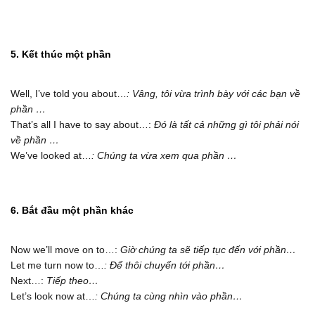
5. Kết thúc một phần
Well, I’ve told you about…
: Vâng, tôi vừa trình bày với các bạn về
phần …
That’s all I have to say about…:
Đó là tất cả những gì tôi phải nói
về phần …
We’ve looked at…
: Chúng ta vừa xem qua phần …
6. Bắt đầu một phần khác
Now we’ll move on to…:
Giờ chúng ta sẽ tiếp tục đến với phần…
Let me turn now to…
: Để thôi chuyển tới phần…
Next…:
Tiếp theo…
Let’s look now at…
: Chúng ta cùng nhìn vào phần…