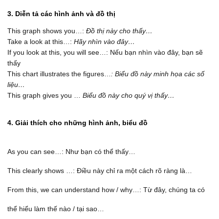
3. Diễn tả các hình ảnh và đồ thị
This graph shows you…:
Đồ thị này cho thấy…
Take a look at this…:
Hãy nhìn vào đây…
If you look at this, you will see…: Nếu bạn nhìn vào đây, bạn sẽ
thấy
This chart illustrates the figures…
: Biểu đồ này minh họa các số
liệu…
This graph gives you …
Biểu đồ này cho quý vị thấy…
4. Giải thích cho những hình ảnh, biểu đồ
As you can see…: Như bạn có thể thấy…
This clearly shows …: Điều này chỉ ra một cách rõ ràng là…
From this, we can understand how / why…: Từ đây, chúng ta có
thể hiểu làm thế nào / tại sao…