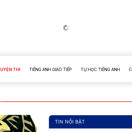
LUYỆN THI
TIẾNG ANH GIAO TIẾP
TỰ HỌC TIẾNG ANH
C
TIN NỔI BẬT