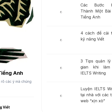
Các Bước H
Thành Một Bài 
Tiếng Anh
4 cách để cải t
kỹ năng Viết
3 Tips quản lý 
gian khi làm
Tiếng Anh
IELTS Writing
m rõ các ý mà chúng
Luyện IELTS Wri
tại nhà với các 
web “xịn xò”
g Viết