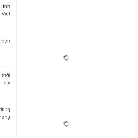
ình
Viết
hiện
thời
 bài
ting
trang