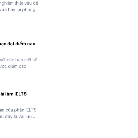
 nghiệm thiết yếu để
vừa hay lại phong ...
bạn đạt điểm cao
 với các bạn một số
ợc điểm cao ...
bài làm IELTS
àm của phần IELTS
u đây là vài lưu ...